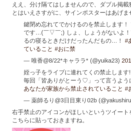
ええ、分け隔てはしませんので、ダブル掲載
とはいえさすがに、サインポスターはあげませ
鍵閉め忘れてでかけるのを禁止します！
です…(￣▽￣;) しょ、しょうがないよ
るの寝るときだけだったんだもの…！
#
ていること
#おに禁
— 唯香@8/22*キャララ* (@yuika23)
201
姪っ子をライブに連れてくの禁止します!!
毎回「皆ありがとーう♡」って言うようにな
あなたが家族から禁止されていること
#
— 薬師るり@3日目東り02b (@yakushirur
右手禁止のアイコンがほしいというツイート
こちらに貼っておきますね。