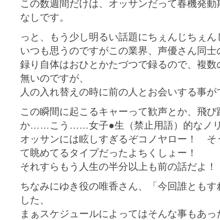
この数週間だけは、オッサンだって春機発動
なしです。
っと、もう少し明るい話題にちぇんじちぇん
いつも思うのですがこの業界、声優さん同士
録り自体はおひとかたづつで録るので、複数
無いのですが、
人の入れ替えの時に前の人とお会いする事が
この瞬間に起こるキャーって歓声とか、飛び
か……こう……女子●生（禁止用語）的なノ
オッサンには眩しすぎるぞコノヤロー！ そ
て眺めてるタイプだったよちくしょー！
それすらもう人生の半分以上も前の話だよ！
ちなみにゆき役の唯香さん、「今回誰ともす
した、
まぁスケジュールによってはそんな事もあっ