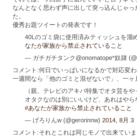
なんとなく思わず声に出して突っ込んじゃっ
た。
優秀お題ツイートの発表です！
40Lのゴミ袋に使用済みティッシュを
なたが家族から禁止されていること
— ガチガチタンク@onomatope*奴隷 (@Gat
コメント:何日でいっぱいになるかで対応変
一週間なら「他のゴミと混ぜないで」、一ヶ
（親、テレビのアキバ特集でオタ芸をや
オタクなのは別にいいけど、あれはや
#あなたが家族から禁止されていること
— げろりんw (@gerorinnw)
2014, 8月 3
コメント:それとこれは同じモノで出来てい