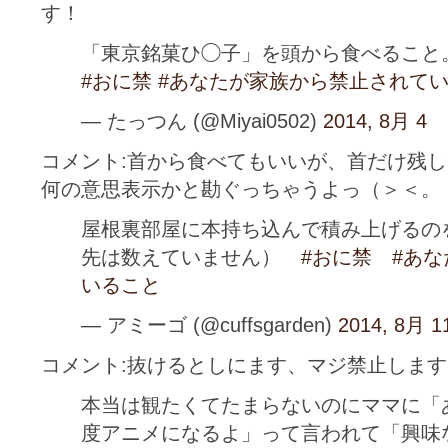
す！
「東京銘菓ひ◯子」を頭から食べること
#おに禁
#あなたが家族から禁止されて
— たっつん (@Miyai0502)
2014, 8月 4
コメント:首から食べてもいいが、首だけ残
何の意思表示かと勘ぐっちゃうよっ（＞＜。
屋根裏部屋に本持ち込んで積み上げるの
先は数えていません）
#おに禁
#あ
いること
— アミーゴ (@cuffsgarden)
2014, 8月 1
コメント:抜けるとしにます、マジ禁止します
本当は観たくてたまらないのにママに「
度アニメになるよ」って言われて「興味