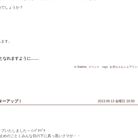
のでしょうか？
ちます。
となれますように……
in
Galette
,
イベント
tags:
お兄ちゃんシェアリン
ターアップ！
2013.09.13 金曜日 20:50
いたしました～☆ﾊﾟﾁﾊﾟﾁ
け止めのごとくみんな目の下に真っ黒いクマが・・