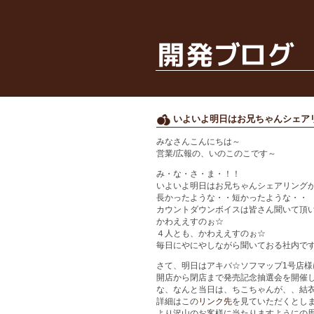
いよいよ明日はお兄ちゃんシェア
みなさんこんにちは～
営業/広報の、いのこのこです～
み・な・さ・ま・！！
いよいよ明日はお兄ちゃんシェアリング
長かったような・・短かったような・・
カウントダウンボイスは皆さん聞いて頂
かわええすのぉ☆
４人とも、かわええすのぉ☆
毎日にやにやしながら聞いておる社内で
さて、明日はアキバ☆ソフマップ1号店様
開店から閉店まで発売記念抽選会を開催
な、なんと当日は、ちこちゃんが、、結
詳細はこの
リンク先
を見ていただくとし
より沢山のお客様に当たりますようにの