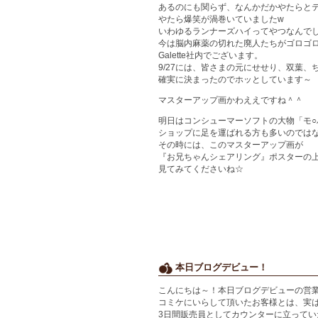
あるのにも関らず、なんかだかやたらと
やたら爆笑が渦巻いていましたw
いわゆるランナーズハイってやつなんで
今は脳内麻薬の切れた廃人たちがゴロゴ
Galette社内でございます。
9/27には、皆さまの元にせせり、双葉、
確実に決まったのでホッとしています～
マスターアップ画かわええですね＾＾
明日はコンシューマーソフトの大物「モ○
ショップに足を運ばれる方も多いのでは
その時には、このマスターアップ画が
『お兄ちゃんシェアリング』ポスターの
見てみてくださいね☆
本日ブログデビュー！
こんにちは～！本日ブログデビューの営業
コミケにいらして頂いたお客様とは、実
3日間販売員としてカウンターに立って