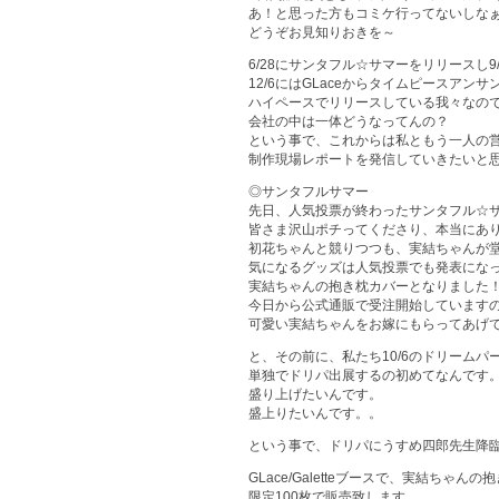
あ！と思った方もコミケ行ってないしな
どうぞお見知りおきを～
6/28にサンタフル☆サマーをリリースし9
12/6にはGLaceからタイムピースアン
ハイペースでリリースしている我々なの
会社の中は一体どうなってんの？
という事で、これからは私ともう一人の営
制作現場レポートを発信していきたいと
◎サンタフルサマー
先日、人気投票が終わったサンタフル☆
皆さま沢山ポチってくださり、本当にあり
初花ちゃんと競りつつも、実結ちゃんが
気になるグッズは人気投票でも発表にな
実結ちゃんの抱き枕カバーとなりました
今日から公式通販で受注開始しています
可愛い実結ちゃんをお嫁にもらってあげ
と、その前に、私たち10/6のドリーム
単独でドリパ出展するの初めてなんです
盛り上げたいんです。
盛上りたいんです。。
という事で、ドリパにうすめ四郎先生降臨!!
GLace/Galetteブースで、実結ちゃん
限定100枚で販売致します。