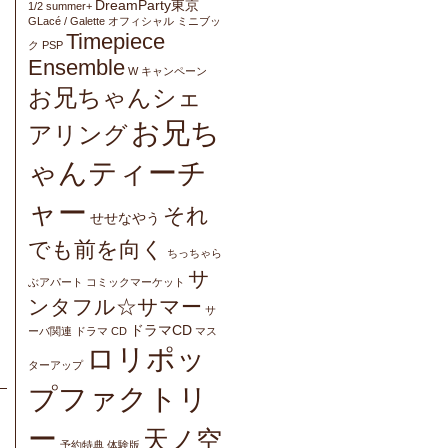
DreamParty東京
1/2 summer+
GLacé / Galette オフィシャル ミニブッ
Timepiece
ク
PSP
Ensemble
W キャンペーン
お兄ちゃんシェ
お兄ち
アリング
ゃんティーチ
ャー
それ
せせなやう
でも前を向く
ちっちゃら
サ
ぶアパート
コミックマーケット
ンタフル☆サマー
サ
ドラマCD
ーバ関連
ドラマ CD
マス
ロリポッ
ターアップ
プファクトリ
ー
天ノ空
予約特典
体験版