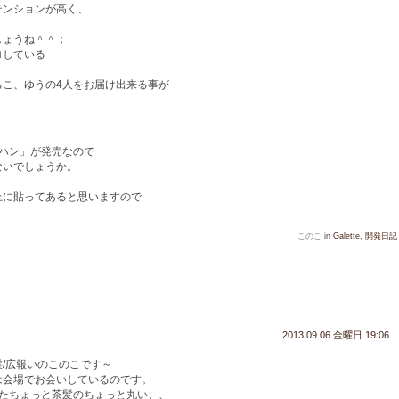
テンションが高く、
しょうね＾＾；
ロしている
ちこ、ゆうの4人をお届け出来る事が
ハン」が発売なので
ないでしょうか。
上に貼ってあると思いますので
このこ
in
Galette
,
開発日記
2013.09.06 金曜日 19:06
/広報いのこのこです～
は会場でお会いしているのです。
いたちょっと茶髪のちょっと丸い、、