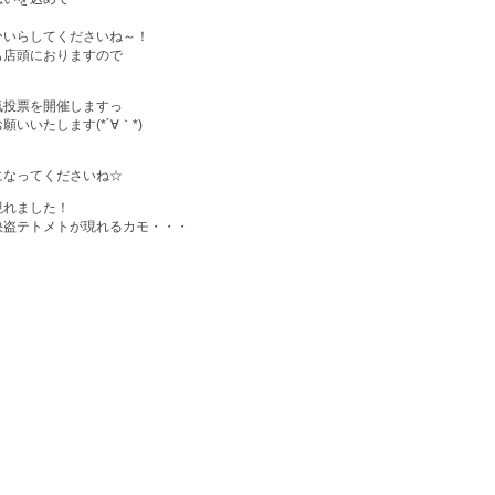
ひいらしてくださいね～！
も店頭におりますので
気投票を開催しますっ
いいたします(*´∀｀*)
になってくださいね☆
現れました！
快盗テトメトが現れるカモ・・・