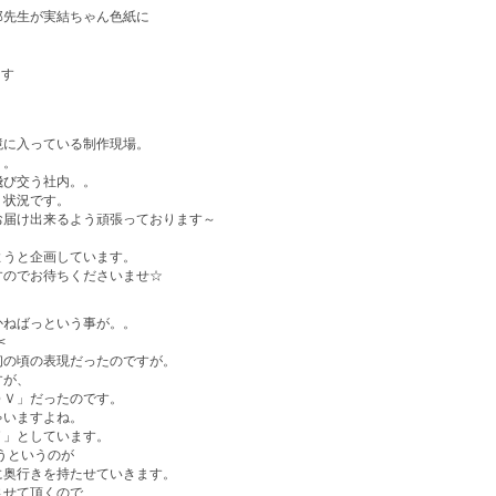
郎先生が実結ちゃん色紙に
ます
！
境に入っている制作現場。
。。
飛び交う社内。。
う状況です。
お届け出来るよう頑張っております～
ようと企画しています。
すのでお待ちくださいませ☆
かねばっという事が。。
<
初の頃の表現だったのですが。
すが、
ＤＶ」だったのです。
ゃいますよね。
Ｖ」としています。
買うというのが
に奥行きを持たせていきます。
させて頂くので