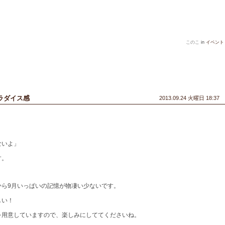
このこ
in
イベント
ラダイス感
2013.09.24 火曜日 18:37
ないよ」
す。
から9月いっぱいの記憶が物凄い少ないです。
しい！
を用意していますので、楽しみにしててくださいね。