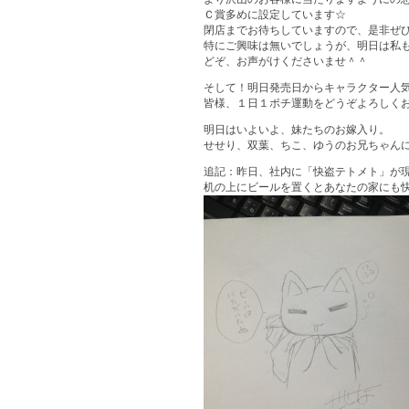
Ｃ賞多めに設定しています☆
閉店までお待ちしていますので、是非ぜ
特にご興味は無いでしょうが、明日は私
どぞ、お声がけくださいませ＾＾
そして！明日発売日からキャラクター人
皆様、１日１ポチ運動をどうぞよろしくお願
明日はいよいよ、妹たちのお嫁入り。
せせり、双葉、ちこ、ゆうのお兄ちゃん
追記：昨日、社内に「快盗テトメト」が
机の上にビールを置くとあなたの家にも