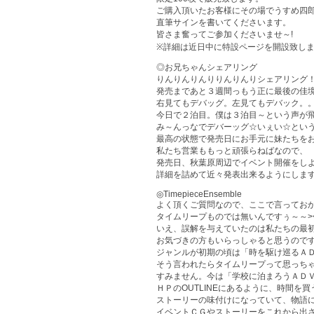
ご購入頂いたお客様にその場でうすめ四
直筆サインを書いてくださいます。
皆さま奮ってご参加くださいませ～!
※詳細は近日中に特設ページを開設致し
◎お兄ちゃんシェアリング
りんりんりんりりんりんりシェアリング
発売まであと３週間っもう正に最後の佳
右見てもデバッグ。左見てもデバック。
今日で２泊目。僕は３泊目～という声が
み～んっなでデバーッグ☆いぇい☆とい
最高の状態で発売日にお手元に妹たちを
私たち営業ももっと頑張らねばなので、
発売日、秋葉原周辺でイベント開催をし
詳細を詰めて近々発表出来るようにしま
◎TimepieceEnsemble
よく頂くご質問なので、ここで言ってお
タイムリープものでは無いんですぅ～～>
いえ、誤解を与えていたのは私たちの最
お気づきの方もいらっしゃると思うので
ジャンルが初期の頃は「時を駆け巡るＡ
そう言われたらタイムリープって思っち
すみません。今は「学校に泊まろうＡＤ
ＨＰのOUTLINEにあるように、時間を
ストーリーの味付けになっていて、物語
イベントＣＧやストーリーをこれから出