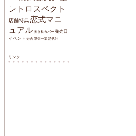
レトロスペクト
恋式マニ
店舗特典
ュアル
発売日
抱き枕カバー
イベント
秀吉
草薙一葉
詩代叶
リンク