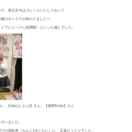
ので、宣伝文句はコレくらいにしておいて、
最後のキャララが終わりましたー
ライブにトークに花満開！といった感じでした。
【citra [しとら]】さん、【南野Emily】さん
ございました。
での逆転率（なんと2:6ぐらい）に、 正直ビックリでした。