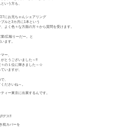
ぁという方も、
/27にお兄ちゃんシェアリング
サンブルと3カ月に1本という
で、よく色々な方面の方々から質問を受けます。
業/広報りーだー。と
思います。
サマー、
がとうございました～!!
堂々の１位に輝きました～☆
っていますが、
！
ので、
てくださいね～。
パーティー東京に出展するんです。
。
デス!!
の抱き枕カバーを