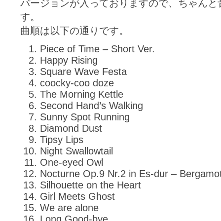
バージョンが入っておりますので、ちゃんと
す。
曲順は以下の通りです。
Piece of Time – Short Ver.
Happy Rising
Square Wave Festa
coocky-coo doze
The Morning Kettle
Second Hand’s Walking
Sunny Spot Running
Diamond Dust
Tipsy Lips
Night Swallowtail
One-eyed Owl
Nocturne Op.9 Nr.2 in Es-dur – Bergamot
Silhouette on the Heart
Girl Meets Ghost
We are alone
Long Good-bye