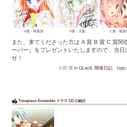
A賞－秋葉原
A賞－大阪
C賞－複製
また、来てくださった方は A 賞 B 賞 C 賞
ーパー』をプレゼントいたしますので、当日
せ！
大和 環
in
GLacé
,
開発日記
tags
Timepiece Ensemble ドラマ CD の紹介