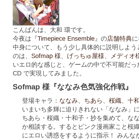
こんばんは、大和 環です。
今夜は『
Timepiece Ensemble
』の
店舗特典
に
中身について、もう少し具体的に説明しようと
のは、
Sofmap 様
、
げっちゅ屋様
、
メディオ
いエロ的な感じと、ゲームの中で不可能だっ
CD で実現してみました。
Sofmap 様『ななみ色気強化作戦』
登場キャラ：
ななみ
、
ちあら
、
桜織
、
十
いまいち多輝に迫りきれない「ななみ」
ちあら・桜織・十和子・抄を集めて、な
か相談する。するとピンク漫画家こと桜
にエロい誘惑をするように指示！ みんな