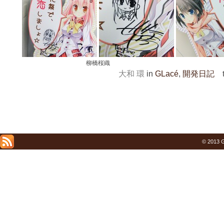
柳橋桜織
大和 環
in
GLacé
,
開発日記
t
© 2013 G