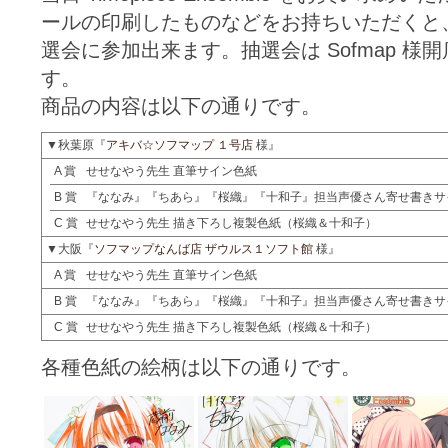
ールの印刷したものなどをお持ちいただくと
選会に参加出来ます。抽選会は Sofmap 
す。
商品の内容は以下の通りです。
▼秋葉原『
アキバ☆ソフマップ １号店
様』
A 賞
せせなやう先生 直筆サイン色紙
B 賞
『ななみ』『ちあら』『桜織』『十和子』担当声優さん寄せ書きサ
C 賞
せせなやう先生 描き下ろし複製色紙（桜織＆十和子）
▼大阪『
ソフマップなんば店 ザウルス１ソフト館
様』
A 賞
せせなやう先生 直筆サイン色紙
B 賞
『ななみ』『ちあら』『桜織』『十和子』担当声優さん寄せ書きサ
C 賞
せせなやう先生 描き下ろし複製色紙（桜織＆十和子）
各種色紙の絵柄は以下の通りです。