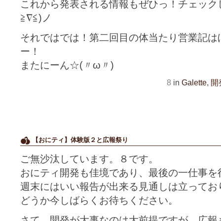
これから発表される情報もぜひっ！チェック
≧∇≦)ノ
それではでは！第二回目の体当たり営業記は
ー！
またにーん☆(〃ω〃)
8
in
Galette
,
開
【おにティ】体験版２と広報祭り
ご無沙汰しています。８です。
おにティ開発も佳境であり、最後の一仕事を
週末にはいい報告が出来る見通しは立ってお
どうか今しばらくお待ちください。
さて、開発が大事なのは大前提ですが、広報