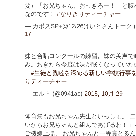
要）「お兄ちゃん、おっきろー！」と腹
なのです！
#なりきりティーチャー
— カボスSP+@12/26けいとさんトーク (@
17
妹と合唱コンクールの練習。妹の美声で
み。おきたら今度は妹が眠くなっていた
#生徒と親睦を深める新しい学校行事
りティーチャー
— エルト (@0941as)
2015, 10月 29
体育祭もお兄ちゃん先生といっしょ。 
いからお兄ちゃんと組んであげるわ！」
ご機嫌上場。 お兄ちゃんと一等賞とるん