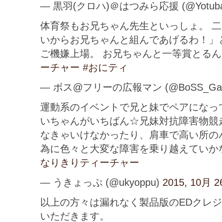
— 黒羽(クロハ)＠はつみら応援 (@Yotuba_
体育祭もお兄ちゃん先生といっしょ。 
いからお兄ちゃんと組んであげるわ！」
ご機嫌上場。 お兄ちゃんと一等賞とるん
ーチャー
#おにティ
— ボス@フリーの広報マン (@BoSS_Gat
運動系のイベントで兄と妹でペアになっ
いちゃんがいちばん☆兄妹対抗障害物競
なきゃいけなかったり、肩車で高い所の
為に色々と大変な障害を乗り越えていか
なりきりティーチャー
— うきょっぷ (@ukyoppu)
2015, 10月 2
以上の方々は漏れなく製品版のEDクレ
いただきます。