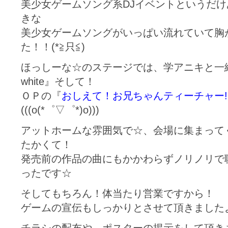
美少女ゲームソング系DJイベントというだ
きな
美少女ゲームソングがいっぱい流れていて胸
た！！(*≧只≦)
ほっしーな☆のステージでは、学アニキと一緒
white』そして！
ＯＰの『
おしえて！お兄ちゃんティーチャー!
(((o(*゜▽゜*)o)))
アットホームな雰囲気で☆、会場に集まって
たかくて！
発売前の作品の曲にもかかわらずノリノリで
ったです☆
そしてもちろん！体当たり営業ですから！
ゲームの宣伝もしっかりとさせて頂きましたよー