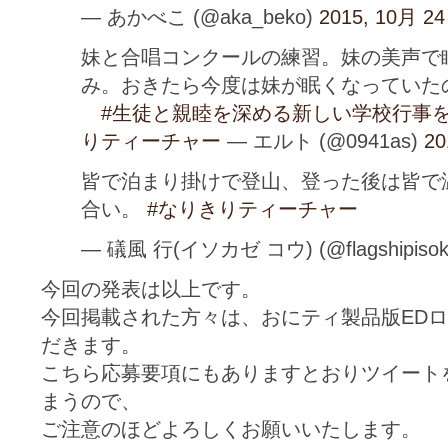
— あかべこ (@aka_beko)
2015, 10月 24
妹と合唱コンクールの練習。妹の美声で
み。おきたら今度は妹が眠くなっていた
#生徒と親睦を深める新しい学校行事
りティーチャー
— エルト (@0941as)
20
皆で泊まり掛けで登山、登った後は皆で
合い。
#なりきりティーチャー
— 礒風 行(イソカゼ コウ) (@flagshipisok
今回の発表は以上です。
今回掲載された方々は、おにティ製品版ED
だきます。
こちら応募要項にもありますとおりツイート
まうので、
ご注意のほどよろしくお願いいたします。