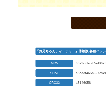
『お兄ちゃんティーチャー』体験版 各種ハッ
MD5
60a9c4fecd7ad967
SHA1
b8ed3f465b627e9e
CRC32
a5146058