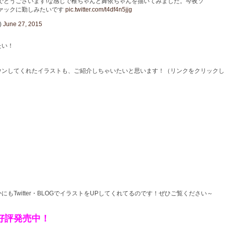
でとうございます!な感じで椎ちゃんと舞依ちゃんを描いてみました。今夜ソ
ァックに勤しみたいです
pic.twitter.com/t4df4n5jjg
)
June 27, 2015
たい！
ウンしてくれたイラストも、ご紹介しちゃいたいと思います！（リンクをクリックし
もTwitter・BLOGでイラストをUPしてくれてるのです！ぜひご覧ください～
好評発売中！