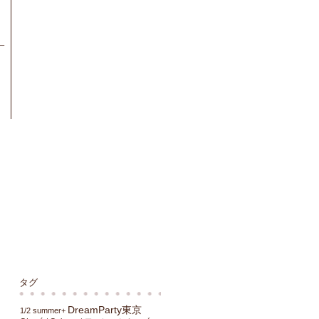
ー
タグ
DreamParty東京
1/2 summer+