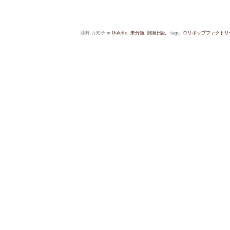
詠野 万知子
in
Galette
,
未分類
,
開発日記
tags:
ロリポップファクトリ