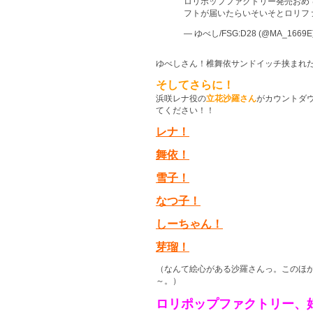
ロリポップファクトリー発売おめ
フトが届いたらいそいそとロリフ
— ゆべし/FSG:D28 (@MA_1669E
ゆべしさん！椎舞依サンドイッチ挟まれ
そしてさらに！
浜咲レナ役の
立花沙羅さん
がカウントダ
てください！！
レナ！
舞依！
雪子！
なつ子！
しーちゃん！
芽瑠！
（なんて絵心がある沙羅さんっ。このほかに
～。）
ロリポップファクトリー、