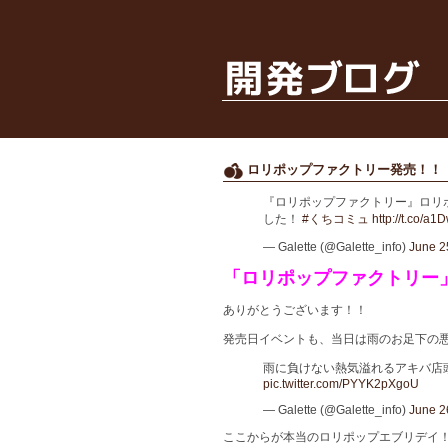
ロリポップファクトリー発売！！
『ロリポップファクトリー』ロリ
した！
#くちコミュ
http://t.co/a
— Galette (@Galette_info)
June 2
「ロリポップファクトリー
ありがとうございます！！
発売日イベントも、当日は雨のお足下の
雨に負けない熱気溢れるアキバ店
pic.twitter.com/PYYK2pXgoU
— Galette (@Galette_info)
June 2
ここからが本当のロリポップエブリデイ