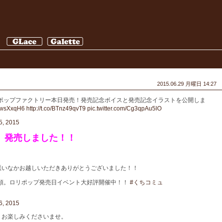
2015.06.29 月曜日 14:27
ポップファクトリー本日発売！発売記念ボイスと発売記念イラストを公開しま
1DwsXxqH6
http://t.co/BTnz49qvT9
pic.twitter.com/Cg3qpAu5lO
5, 2015
」発売しました！！
悪いなかお越しいただきありがとうございました！！
頭。ロリポップ発売日イベント大好評開催中！！
#くちコミュ
6, 2015
！お楽しみくださいませ。