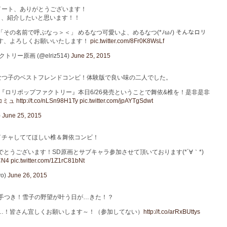
イート、ありがとうございます！
ほう、紹介したいと思います！！
その名前で呼ぶなっ＞＜」 めるなつ可愛いよ、めるなつ(*ﾉωﾉ) そんなロリ
す、よろしくお願いいたします！
pic.twitter.com/8Fr0K8WsLf
ー原画 (@elriz514)
June 25, 2015
なつ子のベストフレンドコンビ！体験版で良い味の二人でした。
新作『ロリポップファクトリー』本日6/26発売ということで舞依&椎を！是非是非
コミュ
http://t.co/nLSn98H1Ty
pic.twitter.com/jpAYTgSdwt
)
June 25, 2015
イチャしててほしい椎＆舞依コンビ！
とうございます！SD原画とサブキャラ参加させて頂いております(*´∀｀*)
ZCN4
pic.twitter.com/1Z1rC81bNt
o)
June 26, 2015
手つき！雪子の野望が叶う日が…きた！？
…！皆さん宜しくお願いします～！（参加してない）
http://t.co/arRxBUttys