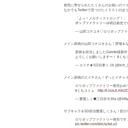
発売に寄せられたたくさんのお祝いのツ
なかでもTwitterで見つけたイラストの
「よっ！メルティストロング！」「
ポップファクトリーは明日発売で
— 山田コナユキ♡ロリポップファクトリ
メイン原画の山田コナユキさん！芽瑠＆
原画を担当しましたGalette様
よろしくお願いします〜！
#くち
— エイチ★3日目東ミ-16 (@ech_
メイン原画のエイチさん！ずっとイチャ
ロリポップファクトリー発売おめで
#くちコミュ
http://t.co/aJLA9z
— 蟹屋しく◆三日目モ30a (@49ty
サブキャラ＆SD担当蟹屋しくさん！匠の
ロリポップファクトリー発売です
pic.twitter.com/IdxUqJwLu2