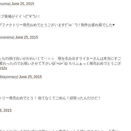
yuuma)
June 25, 2015
備がイイヽ(*´∀`*)ﾉ！
ファクトリー発売おめでとうございます(*´ω｀*)！制作お疲れ様でした♥
nerena)
June 25, 2015
たちの掛け合いがかわいくて‥＞＜ 萌を生み出すライターさんは本当にすご
わったのでお祝いさせて下さい(p`>ω<´q) ろりふぁっく発売おめでとうござ
hz3Zs
ayomary)
June 25, 2015
！
トリー発売おめでとう！ 似てなくてごめん！頑張ったんだけど！
5, 2015
！