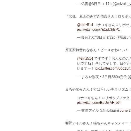
— 佑真@3日目コ-17a (@mizuki_
「恋魂」原画のみずき佑真さん！ロリポップ装
@elriz514
コナユキさんロリポップ
pic.twitter.com/7u1pb3jBP1
— 鈴音れな*3日目Ｚ32b (@suzuno
原画家鈴音れなさん！ピースかわいい！
@elriz514
ですです！おんなのこ
いですね！ そしてそして、日付が変
いますー！
pic.twitter.com/6qc1L
— まろや伽夜＊3日目S60a売子 (@k
まろや伽夜さん！すばらしいチラリズム
コナユキちん！ロリポップファク
pic.twitter.com/EpUwAHret4
— 響野アイル (@hibikiairi)
June 2
響野アイルさん！猫ちゃんキャンディー