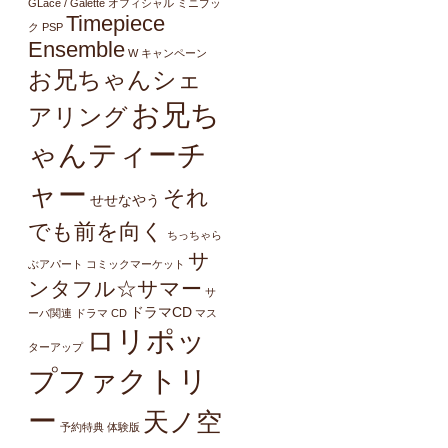
GLacé / Galette オフィシャル ミニブッ
Timepiece
ク
PSP
Ensemble
W キャンペーン
お兄ちゃんシェ
お兄ち
アリング
ゃんティーチ
ャー
それ
せせなやう
でも前を向く
ちっちゃら
サ
ぶアパート
コミックマーケット
ンタフル☆サマー
サ
ドラマCD
ーバ関連
ドラマ CD
マス
ロリポッ
ターアップ
プファクトリ
ー
天ノ空
予約特典
体験版