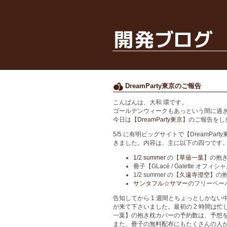
DreamParty東京のご報告
こんばんは、大和 環です。
ゴールデンウィークもあっという間に過
今日は【
DreamParty東京
】のご報告をし
5/5 に有明ビッグサイトで【DreamPa
きました。内容は、主に以下の四つです
1/2 summer
の【
草薙一葉
】の抱
冊子【GLacé / Galette オ
1/2 summer の【
久遠寺澄空
】の
サンタフル☆サマー
のフリーペー
告知してから 1 週間とちょっとしかな
が来て下さいました。最初の 2 時間は
一葉】の抱き枕カバーの予約数は、予想
また、冊子の無料配布にもたくさんの人が