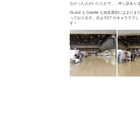
なかった人がいたとかで……申し訳ありま
GLacé も Galette も知名度的
っております。次は 5/17 の
キャララ
でし
す！