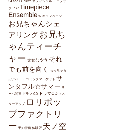
GLacé / Galette オフィシャル ミニブッ
Timepiece
ク
PSP
Ensemble
W キャンペーン
お兄ちゃんシェ
お兄ち
アリング
ゃんティーチ
ャー
それ
せせなやう
でも前を向く
ちっちゃら
サ
ぶアパート
コミックマーケット
ンタフル☆サマー
サ
ドラマCD
ーバ関連
ドラマ CD
マス
ロリポッ
ターアップ
プファクトリ
ー
天ノ空
予約特典
体験版