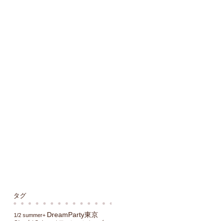
タグ
DreamParty東京
1/2 summer+