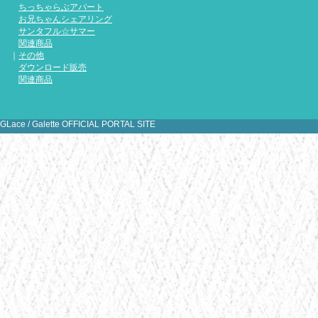
ちっちゃらぶアパート
「ちっち
お兄ちゃんシェアリング
た！
サンタフル☆サマー
関連商品
｜
その他
ダウンロード販売
関連商品
[
1
2
3
4
5
6
7
8
9
10
11
1
31
GLace / Galette OFFICIAL PORTAL SITE