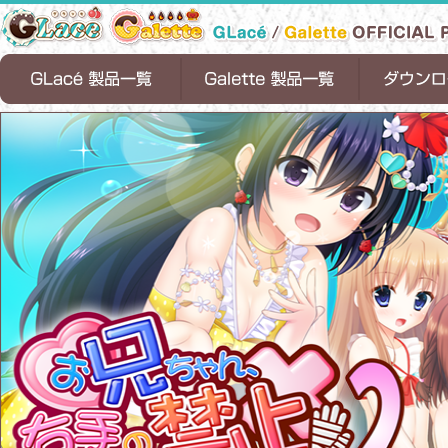
天ノ空レトロスペクト
恋魂
恋式マニュアル
Timepiece Ensemble
1/2 summer
お兄ちゃん、右手の使用を禁止します！
ちっちゃな花嫁
お兄ちゃんティーチャー
ロリポップファクトリー
お兄ちゃん、右手の使用を禁止します。
ちっちゃらぶアパート
お兄ちゃんシェアリング
サンタフル☆サマー
お兄ちゃん、
ちっちゃらぶア
恋式マニュアル[
Timepiece Ens
お兄ちゃんシェ
サンタフル☆サマ
1/2 summer[D
２
します！[DL版]