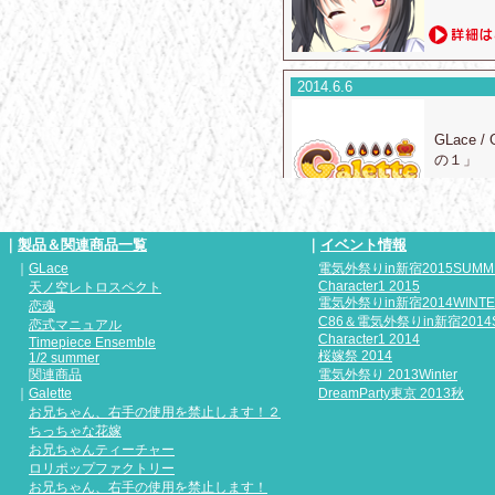
2014.6.6
GLace
の１」
｜
製品＆関連商品一覧
｜
イベント情報
2014.6.6
｜
GLace
電気外祭りin新宿2015SUMM
Character1 2015
天ノ空レトロスペクト
電気外祭りin新宿2014WINT
恋魂
C86＆電気外祭りin新宿2014
『お兄ち
恋式マニュアル
Character1 2014
Timepiece Ensemble
開しまし
桜嫁祭 2014
1/2 summer
関連商品
電気外祭り 2013Winter
｜
Galette
DreamParty東京 2013秋
お兄ちゃん、右手の使用を禁止します！２
ちっちゃな花嫁
お兄ちゃんティーチャー
2014.6.6
ロリポップファクトリー
お兄ちゃん、右手の使用を禁止します！