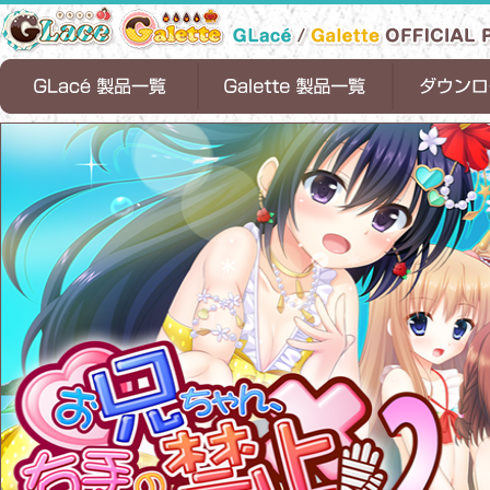
天ノ空レトロスペクト
恋魂
恋式マニュアル
Timepiece Ensemble
1/2 summer
お兄ちゃん、右手の使用を禁止します！
ちっちゃな花嫁
お兄ちゃんティーチャー
ロリポップファクトリー
お兄ちゃん、右手の使用を禁止します。
ちっちゃらぶアパート
お兄ちゃんシェアリング
サンタフル☆サマー
お兄ちゃん、
ちっちゃらぶア
恋式マニュアル[
Timepiece Ens
お兄ちゃんシェ
サンタフル☆サマ
1/2 summer[D
２
します！[DL版]