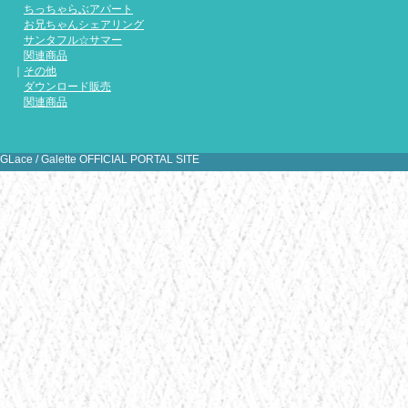
ちっちゃらぶアパート
Gale
お兄ちゃんシェアリング
典を公開
サンタフル☆サマー
関連商品
｜
その他
ダウンロード販売
関連商品
[
1
2
3
4
5
6
7
8
9
10
11
1
31
GLace / Galette OFFICIAL PORTAL SITE