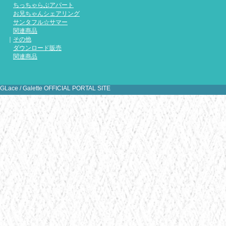
ちっちゃらぶアパート
Gale
お兄ちゃんシェアリング
典、彩色
サンタフル☆サマー
関連商品
｜
その他
ダウンロード販売
関連商品
[
1
2
3
4
5
6
7
8
9
10
11
1
31
GLace / Galette OFFICIAL PORTAL SITE