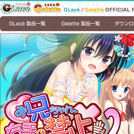
天ノ空レトロスペクト
恋魂
恋式マニュアル
Timepiece Ensemble
1/2 summer
お兄ちゃん、右手の使用を禁止します！
ちっちゃな花嫁
お兄ちゃんティーチャー
ロリポップファクトリー
お兄ちゃん、右手の使用を禁止します。
ちっちゃらぶアパート
お兄ちゃんシェアリング
サンタフル☆サマー
お兄ちゃん、
ちっちゃらぶア
恋式マニュアル[
Timepiece Ens
お兄ちゃんシェ
サンタフル☆サマ
1/2 summer[D
２
します！[DL版]