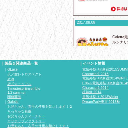
2017.08.09
Gale
ルシナリ
｜
製品＆関連商品一覧
｜
イベント情報
｜
GLace
電気外祭りin新宿2015SUMM
2017.08.04
Character1 2015
天ノ空レトロスペクト
電気外祭りin新宿2014WINT
恋魂
C86＆電気外祭りin新宿2014
恋式マニュアル
Gale
Character1 2014
Timepiece Ensemble
ルCG2
桜嫁祭 2014
1/2 summer
関連商品
電気外祭り 2013Winter
｜
Galette
DreamParty東京 2013秋
お兄ちゃん、右手の使用を禁止します！２
ちっちゃな花嫁
お兄ちゃんティーチャー
2017.08.04
ロリポップファクトリー
お兄ちゃん、右手の使用を禁止します！