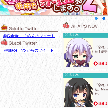
2015.4.24
@Galette_infoさんのツイート
『恋魂』
@glace_info からのツイート
た！是非
2015.4.24
『恋魂』
た。Ma
た。