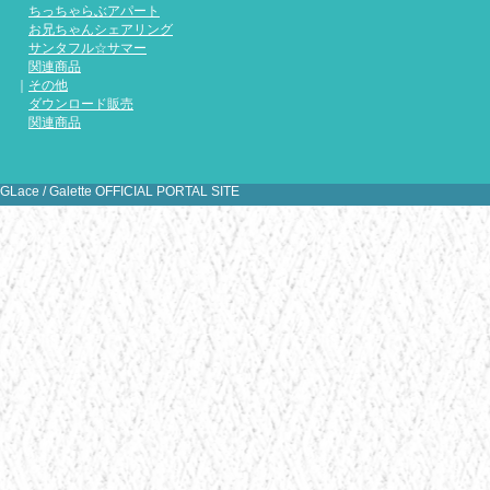
『お兄ち
ちっちゃらぶアパート
にて金賞
お兄ちゃんシェアリング
にありが
サンタフル☆サマー
関連商品
｜
その他
ダウンロード販売
関連商品
[
1
2
3
4
5
6
7
8
9
10
11
1
31
GLace / Galette OFFICIAL PORTAL SITE