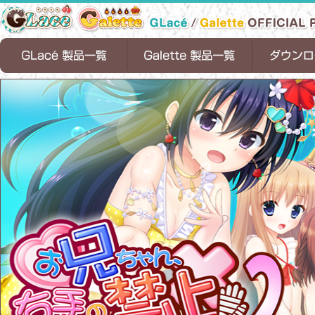
天ノ空レトロスペクト
恋魂
恋式マニュアル
Timepiece Ensemble
1/2 summer
お兄ちゃん、右手の使用を禁止します！
ちっちゃな花嫁
お兄ちゃんティーチャー
ロリポップファクトリー
お兄ちゃん、右手の使用を禁止します。
ちっちゃらぶアパート
お兄ちゃんシェアリング
サンタフル☆サマー
お兄ちゃん、
ちっちゃらぶア
恋式マニュアル[
Timepiece Ens
お兄ちゃんシェ
サンタフル☆サマ
1/2 summer[D
２
します！[DL版]