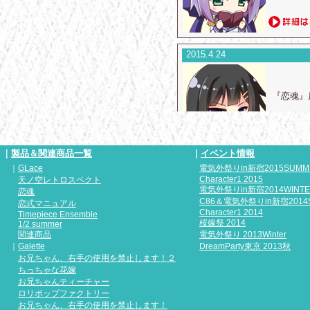
2015.4.24
『恋魂』
｜
製品＆関連商品一覧
｜
イベント情報
｜
GLace
電気外祭りin新宿2015SUMM
2015.4.24
Character1 2015
天ノ空レトロスペクト
電気外祭りin新宿2014WINT
恋魂
C86＆電気外祭りin新宿2014
恋式マニュアル
『恋魂』
Character1 2014
Timepiece Ensemble
版へと更
桜嫁祭 2014
1/2 summer
関連商品
電気外祭り 2013Winter
｜
Galette
DreamParty東京 2013秋
お兄ちゃん、右手の使用を禁止します！２
ちっちゃな花嫁
お兄ちゃんティーチャー
2015.4.24
ロリポップファクトリー
お兄ちゃん、右手の使用を禁止します！