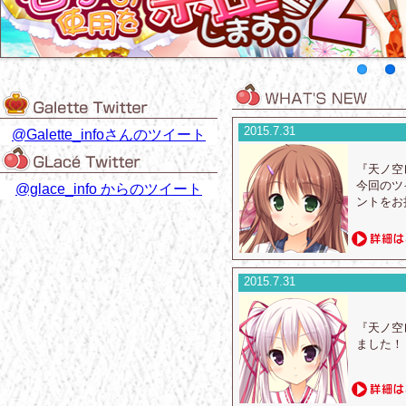
2015.7.31
@Galette_infoさんのツイート
『天ノ空
今回のツ
@glace_info からのツイート
ントをお
2015.7.31
『天ノ空
ました！