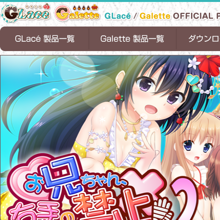
天ノ空レトロスペクト
恋魂
恋式マニュアル
Timepiece Ensemble
1/2 summer
お兄ちゃん、右手の使用を禁止します！
ちっちゃな花嫁
お兄ちゃんティーチャー
ロリポップファクトリー
お兄ちゃん、右手の使用を禁止します。
ちっちゃらぶアパート
お兄ちゃんシェアリング
サンタフル☆サマー
お兄ちゃん、
ちっちゃらぶア
恋式マニュアル[
Timepiece Ens
お兄ちゃんシェ
サンタフル☆サマ
1/2 summer[D
２
します！[DL版]