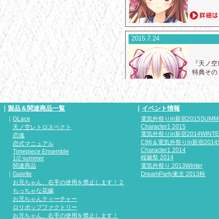
2015.7.24
『天ノ空
特典その
｜
製品＆関連商品一覧
｜
イベント情報
｜
GLace
電気外祭りin新宿2015SUMM
2015.7.17
Character1 2015
天ノ空レトロスペクト
電気外祭りin新宿2014WINT
恋魂
『天ノ空
C86＆電気外祭りin新宿2014
恋式マニュアル
歌う天ノ
Character1 2014
Timepiece Ensemble
桜嫁祭 2014
しました
1/2 summer
関連商品
電気外祭り 2013Winter
｜
Galette
DreamParty東京 2013秋
お兄ちゃん、右手の使用を禁止します！２
ちっちゃな花嫁
お兄ちゃんティーチャー
2015.7.17
ロリポップファクトリー
お兄ちゃん、右手の使用を禁止します！