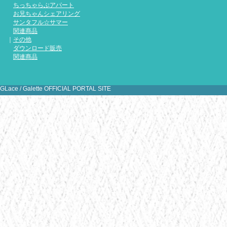
『天ノ空
ちっちゃらぶアパート
特典イラ
お兄ちゃんシェアリング
つ目がB
サンタフル☆サマー
関連商品
｜
その他
ダウンロード販売
関連商品
[
1
2
3
4
5
6
7
8
9
10
11
1
31
GLace / Galette OFFICIAL PORTAL SITE