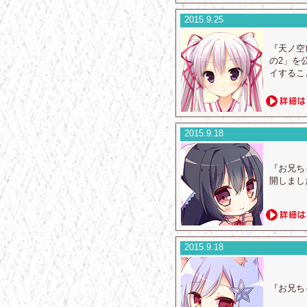
2015.9.25
『天ノ空
の2」を
イするこ
2015.9.18
『お兄ち
開しまし
2015.9.18
『お兄ち