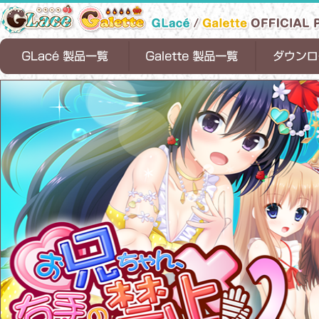
天ノ空レトロスペクト
恋魂
恋式マニュアル
Timepiece Ensemble
1/2 summer
お兄ちゃん、右手の使用を禁止します！
ちっちゃな花嫁
お兄ちゃんティーチャー
ロリポップファクトリー
お兄ちゃん、右手の使用を禁止します。
ちっちゃらぶアパート
お兄ちゃんシェアリング
サンタフル☆サマー
お兄ちゃん、
ちっちゃらぶア
恋式マニュアル[
Timepiece Ens
お兄ちゃんシェ
サンタフル☆サマ
1/2 summer[D
２
します！[DL版]