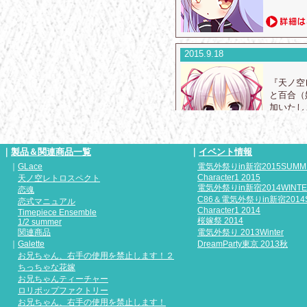
2015.9.18
『天ノ空
と百合（
加いたし
｜
製品＆関連商品一覧
｜
イベント情報
｜
GLace
電気外祭りin新宿2015SUMM
2015.9.18
Character1 2015
天ノ空レトロスペクト
電気外祭りin新宿2014WINT
恋魂
C86＆電気外祭りin新宿2014
恋式マニュアル
『天ノ空
Character1 2014
Timepiece Ensemble
追加しま
桜嫁祭 2014
1/2 summer
関連商品
電気外祭り 2013Winter
｜
Galette
DreamParty東京 2013秋
お兄ちゃん、右手の使用を禁止します！２
ちっちゃな花嫁
お兄ちゃんティーチャー
2015.9.18
ロリポップファクトリー
お兄ちゃん、右手の使用を禁止します！