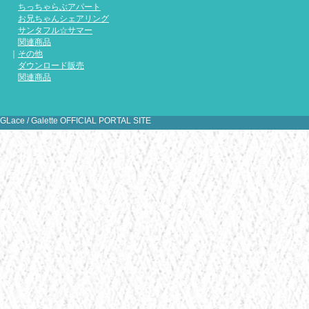
『天ノ空
ちっちゃらぶアパート
散キャン
お兄ちゃんシェアリング
た！是非
サンタフル☆サマー
関連商品
｜
その他
ダウンロード販売
関連商品
[
1
2
3
4
5
6
7
8
9
10
11
1
31
GLace / Galette OFFICIAL PORTAL SITE