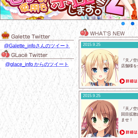
2015.9.25
@Galette_infoさんのツイート
『天ノ空
@glace_info からのツイート
店舗様を
2015.9.25
『天ノ空
回目拡散
ませ！