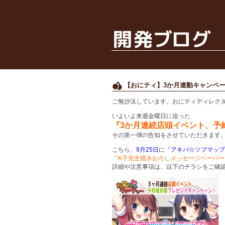
【おにティ】3か月連動キャンペ
ご無沙汰しています。おにティディレク
いよいよ来週金曜日に迫った
『3か月連続店頭イベント、予
その第一弾の告知をさせていただきます
こちら、
9月25日
に
「アキバ☆ソフマップ
『K子先生描きおろしメッセージペーパー
詳細や注意事項は、以下のチラシをご確