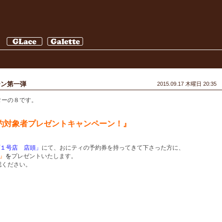
ーン第一弾
2015.09.17 木曜日 20:35
ターの８です。
約対象者プレゼントキャンペーン！』
。
１号店 店頭」
にて、おにティの予約券を持ってきて下さった方に、
』
を
プレゼントいたします。
認ください。