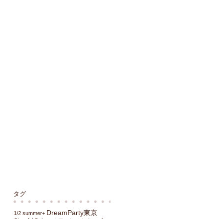
タグ
DreamParty東京
1/2 summer+