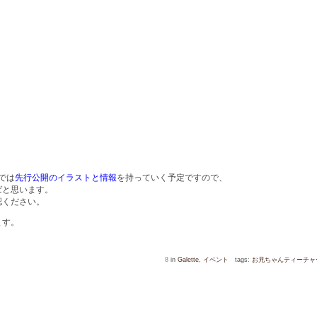
では
先行公開のイラストと情報
を持っていく予定ですので、
ばと思います。
認ください。
ます。
8
in
Galette
,
イベント
tags:
お兄ちゃんティーチャ