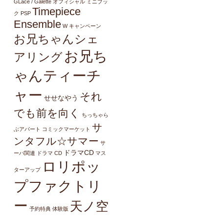
GLacé / Galette オフィシャル ミニブッ
Timepiece
ク
PSP
Ensemble
W キャンペーン
お兄ちゃんシェ
お兄ち
アリング
ゃんティーチ
ャー
それ
せせなやう
でも前を向く
ちっちゃら
サ
ぶアパート
コミックマーケット
ンタフル☆サマー
サ
ドラマCD
ーバ関連
ドラマ CD
マス
ロリポッ
ターアップ
プファクトリ
ー
天ノ空
予約特典
体験版