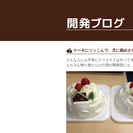
ケーキにツッこんで、犬に舐めさ
どんな人にも平等にクリスマスはやって
もちろん独り身だらけの我が開発部にも