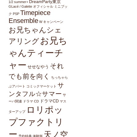
DreamParty東京
1/2 summer+
GLacé / Galette オフィシャル ミニブッ
Timepiece
ク
PSP
Ensemble
W キャンペーン
お兄ちゃんシェ
お兄ち
アリング
ゃんティーチ
ャー
それ
せせなやう
でも前を向く
ちっちゃら
サ
ぶアパート
コミックマーケット
ンタフル☆サマー
サ
ドラマCD
ーバ関連
ドラマ CD
マス
ロリポッ
ターアップ
プファクトリ
ー
天ノ空
予約特典
体験版