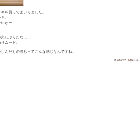
ーキを買ってまいりました。
ーキ。
ないかー
の久しぶりだな……
わりムード。
楽しんだもの勝ちってこんな感じなんですね。
in
Galette
,
開発日記